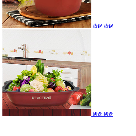
蒸锅
蒸锅
烤盘
烤盘