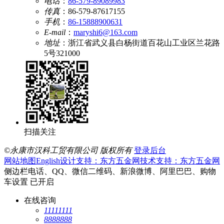
电话
：
86-579-89089983
传真
：
86-579-87617155
手机
：
86-15888900631
E-mail
：
maryshi6@163.com
地址
：
浙江省武义县白杨街道百花山工业区兰花路
5号321000
扫描关注
©
永康市汉科工贸有限公司 版权所有
登录后台
网站地图
English
设计支持：东方五金网
技术支持：东方五金网
侧边栏电话、QQ、微信二维码、新浪微博、阿里巴巴、购物
车设置
已开启
在线咨询
11111111
8888888