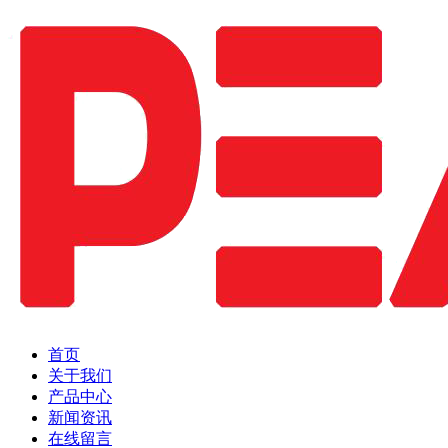
首页
关于我们
产品中心
新闻资讯
在线留言