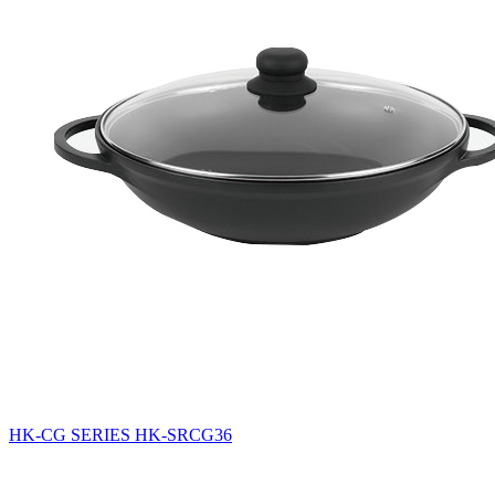
HK-CG SERIES
HK-SRCG36