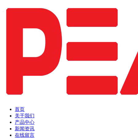
首页
关于我们
产品中心
新闻资讯
在线留言