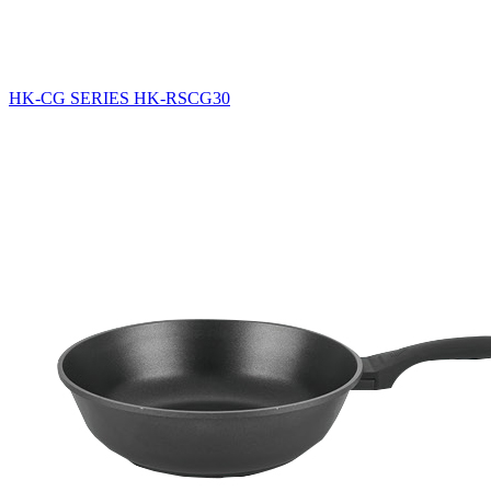
HK-CG SERIES
HK-RSCG30