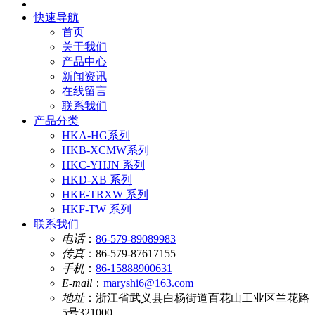
快速导航
首页
关于我们
产品中心
新闻资讯
在线留言
联系我们
产品分类
HKA-HG系列
HKB-XCMW系列
HKC-YHJN 系列
HKD-XB 系列
HKE-TRXW 系列
HKF-TW 系列
联系我们
电话
：
86-579-89089983
传真
：
86-579-87617155
手机
：
86-15888900631
E-mail
：
maryshi6@163.com
地址
：
浙江省武义县白杨街道百花山工业区兰花路
5号321000