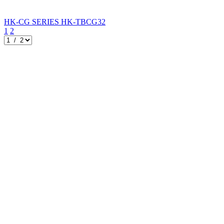
HK-CG SERIES
HK-TBCG32
1
2