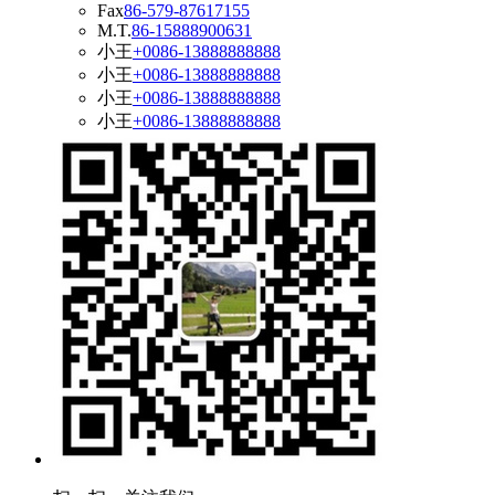
Fax
86-579-87617155
M.T.
86-15888900631
小王
+0086-13888888888
小王
+0086-13888888888
小王
+0086-13888888888
小王
+0086-13888888888